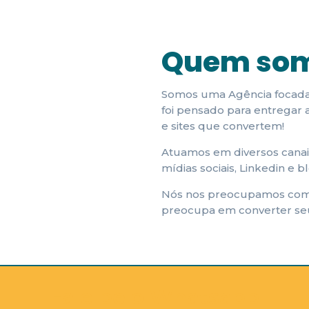
Quem so
Somos uma Agência focada e
foi pensado para entregar 
e sites que convertem!
Atuamos em diversos canais
mídias sociais, Linkedin e b
Nós nos preocupamos com a
preocupa em converter seu
Fale pelo Whatsapp