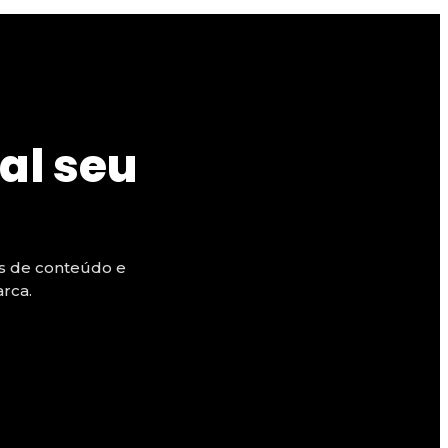
al seu
as de conteúdo e
rca.