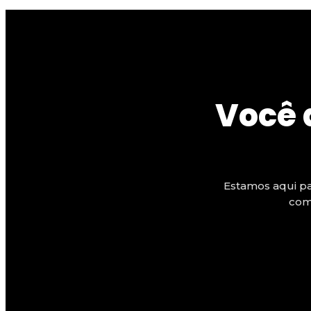
Você 
Estamos aqui pa
com