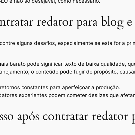
SEO é não só desejável, como necessário.
tratar redator para blog e
ontre alguns desafios, especialmente se esta for a pri
ais barato pode significar texto de baixa qualidade, q
anejamento, o conteúdo pode fugir do propósito, caus
retornos constantes para aperfeiçoar a produção.
tores experientes podem cometer deslizes que afetam 
o após contratar redator 